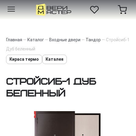
Главная
—
Каталог
—
Входные двери
—
Тандор
—
Стройсиб-1
Дуб беленный
Кираса термо
Каталея
Стройсиб-1 Дуб
беленный