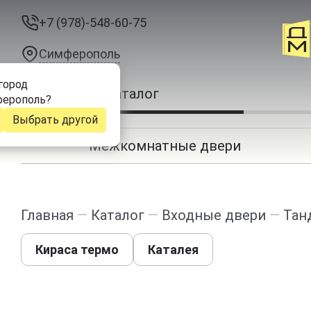
+7 (978)-548-60-75
Симферополь
город
Каталог
ерополь
?
Выбрать другой
Межкомнатные двери
Главная
—
Каталог
—
Входные двери
—
Тан
Кираса термо
Каталея