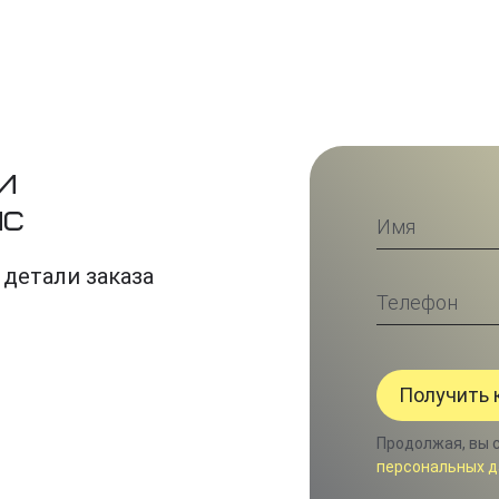
и
ис
 детали заказа
Продолжая, вы 
персональных д