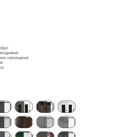
ьбрус
линдровый
леон сувальдный
ый
ол