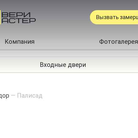
Вызвать замер
Компания
Фотогалерея
Входные двери
дор
—
Палисад