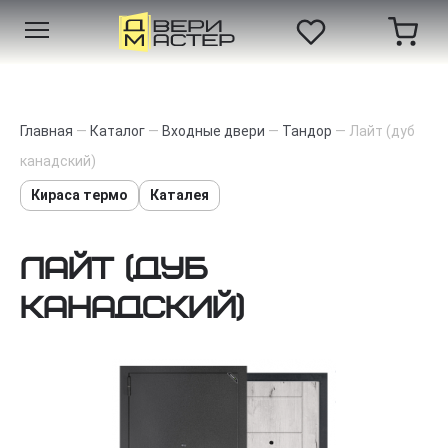
Главная
—
Каталог
—
Входные двери
—
Тандор
—
Лайт (дуб
канадский)
Кираса термо
Каталея
Лайт (дуб
канадский)