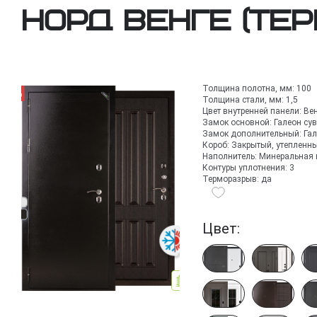
Норд Венге (те
Толщина полотна, мм:
100
Толщина стали, мм:
1,5
Цвет внутренней панели:
Ве
Замок основной:
Галеон су
Замок дополнительный:
Га
Короб:
Закрытый, утепленн
Наполнитель:
Минеральная 
Контуры уплотнения:
3
Терморазрыв:
да
Цвет: