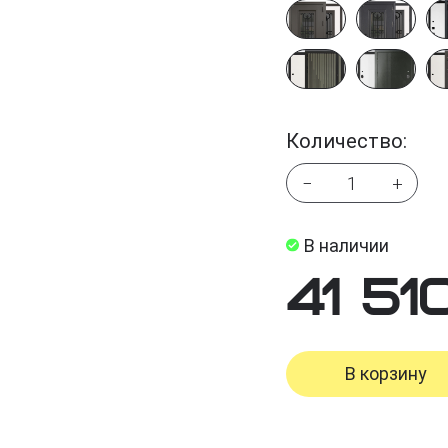
Количество:
−
+
В наличии
41 51
В корзину