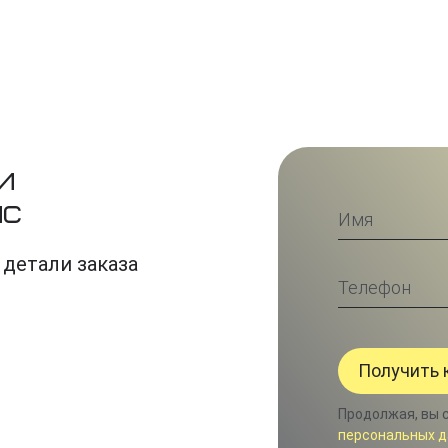
и
ис
 детали заказа
Продолжая, вы 
персональных д