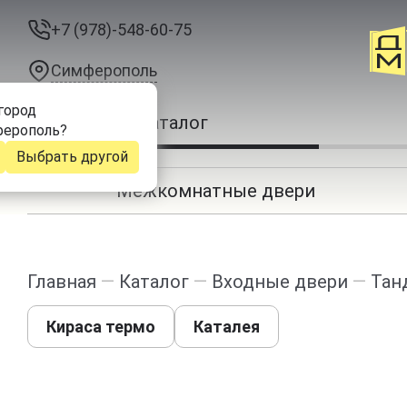
+7 (978)-548-60-75
Симферополь
город
Каталог
ерополь
?
Выбрать другой
Межкомнатные двери
Главная
—
Каталог
—
Входные двери
—
Тан
Кираса термо
Каталея