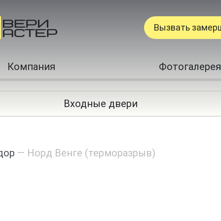
Вызвать замер
Компания
Фотогалерея
Входные двери
дор
—
Норд Венге (терморазрыв)