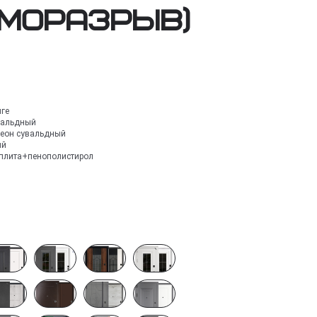
рморазрыв)
нге
вальдный
леон сувальдный
ый
плита+пенополистирол