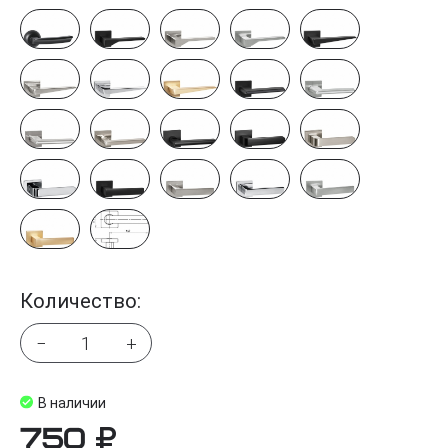
Количество:
−
+
В наличии
750