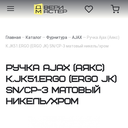
Главная
—
Каталог
—
Фурнитура
—
AJAX
—
Ручка Ajax (Аякс)
K.JK51.ERGO (ERGO JK) SN/CP-3 матовый никель/хром
Ручка Ajax (Аякс)
K.JK51.ERGO (ERGO JK)
SN/CP-3 матовый
никель/хром