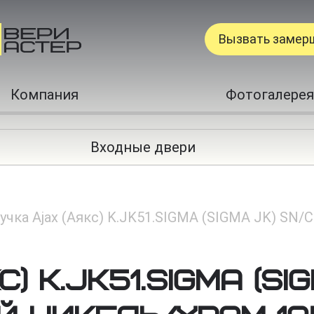
Вызвать замер
Компания
Фотогалерея
Входные двери
учка Ajax (Аякс) K.JK51.SIGMA (SIGMA JK) SN
) K.JK51.SIGMA (SI