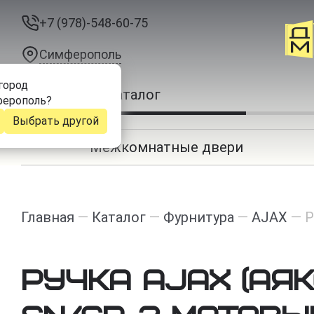
+7 (978)-548-60-75
Симферополь
город
Каталог
ерополь
?
Выбрать другой
Межкомнатные двери
Главная
—
Каталог
—
Фурнитура
—
AJAX
—
Р
Ручка Ajax (Аякс