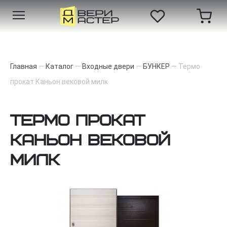
Главная
—
Каталог
—
Входные двери
—
БУНКЕР
—
Термо
прокат Каньон вековой милк
Термо прокат
Каньон вековой
милк