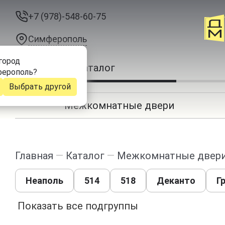
+7 (978)-548-60-75
Симферополь
город
Каталог
ерополь
?
Выбрать другой
Межкомнатные двери
Главная
—
Каталог
—
Межкомнатные двер
Неаполь
514
518
Деканто
Г
Показать все подгруппы