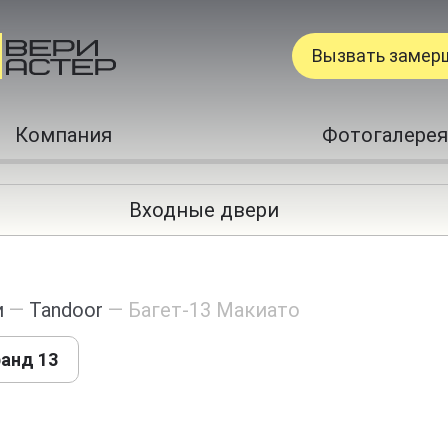
Вызвать замер
Компания
Фотогалерея
Входные двери
и
—
Tandoor
—
Багет-13 Макиато
ранд 13